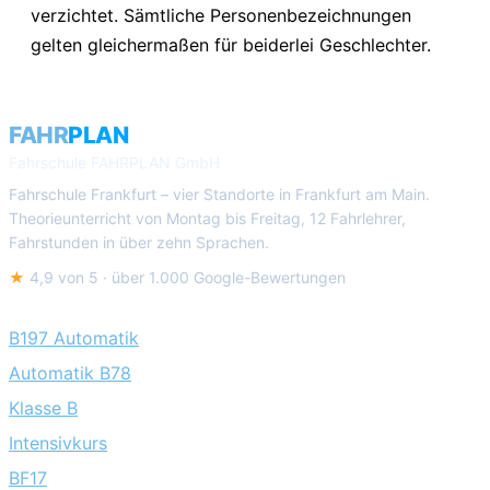
verzichtet. Sämtliche Personenbezeichnungen
gelten gleichermaßen für beiderlei Geschlechter.
FAHR
PLAN
Fahrschule FAHRPLAN GmbH
Fahrschule Frankfurt – vier Standorte in Frankfurt am Main.
Theorieunterricht von Montag bis Freitag, 12 Fahrlehrer,
Fahrstunden in über zehn Sprachen.
★
4,9 von 5 · über 1.000 Google-Bewertungen
Führerschein
B197 Automatik
Automatik B78
Klasse B
Intensivkurs
BF17